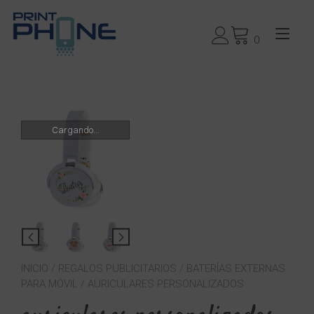
Ir
al
Alte
contenido
0
nav
Cargando...
INICIO
/
REGALOS PUBLICITARIOS
/
BATERÍAS EXTERNAS
PARA MÓVIL
/ AURICULARES PERSONALIZADOS