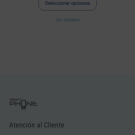
Seleccionar opciones
Este
Ver detalles
producto
tiene
múltiples
variantes.
Las
opciones
se
pueden
elegir
en
la
página
de
producto
Atención al Cliente