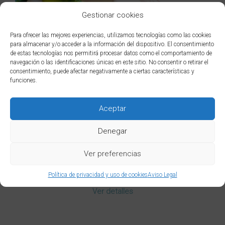
Gestionar cookies
Para ofrecer las mejores experiencias, utilizamos tecnologías como las cookies
para almacenar y/o acceder a la información del dispositivo. El consentimiento
de estas tecnologías nos permitirá procesar datos como el comportamiento de
navegación o las identificaciones únicas en este sitio. No consentir o retirar el
consentimiento, puede afectar negativamente a ciertas características y
funciones.
Aceptar
Fundas «Samsung Galaxy Note» personalizadas
Denegar
9,95
€
Ver preferencias
Seleccionar opciones
Política de privacidad y uso de cookies
Aviso Legal
Este
Ver detalles
producto
tiene
múltiples