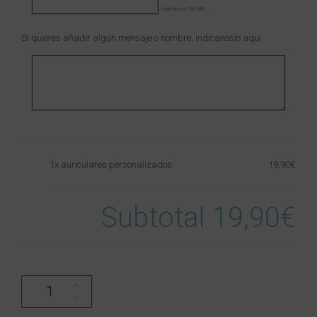
(max file size 256 MB)
Si quieres añadir algún mensaje o nombre, indícanoslo aqui:
1x auriculares personalizados
19,90€
Subtotal
19,90€
auriculares personalizados cantidad