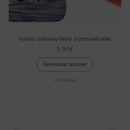
Fundas «Samsung Galaxy J» personalizadas
9,95
€
Seleccionar opciones
Este
Ver detalles
producto
tiene
múltiples
variantes.
Las
opciones
se
pueden
elegir